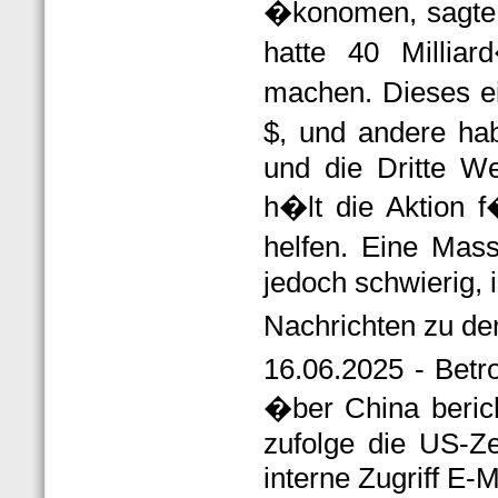
�konomen, sagte 
hatte 40 Millia
machen. Dieses ei
$, und andere ha
und die Dritte W
h�lt die Aktion f
helfen. Eine Mas
jedoch schwierig, 
Nachrichten zu 
16.06.2025 - Betro
�ber China beric
zufolge die US-Z
interne Zugriff E-M