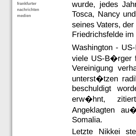
wurde, jedes Jah
frankfurter
nachrichten
Tosca, Nancy und
medien
seines Vaters, de
Friedrichsfelde im
Washington - US-
viele US-B�rger f
Vereinigung verh
unterst�tzen radi
beschuldigt word
erw�hnt, zitie
Angeklagten au�
Somalia.
Letzte Nikkei st