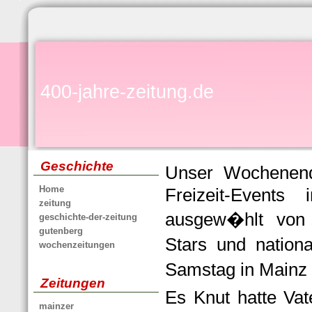
400-jahre-zeitung.de
Geschichte
Unser Wochenend
Home
Freizeit-Event
zeitung
ausgew�hlt von I
geschichte-der-zeitung
gutenberg
Stars und natio
wochenzeitungen
Samstag in Mainz 
Zeitungen
Es Knut hatte Vate
mainzer