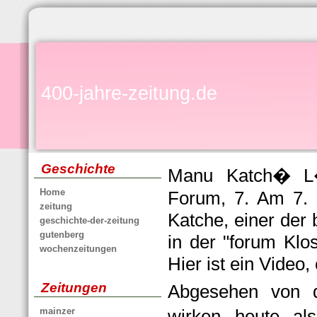
400-jahre-zeitung.de
Geschichte
Manu Katch� L�
Home
Forum, 7. Am 7. J
zeitung
Katche, einer der
geschichte-der-zeitung
gutenberg
in der "forum Klo
wochenzeitungen
Hier ist ein Video, 
Zeitungen
Abgesehen von d
mainzer
wirken heute a